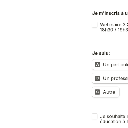
Je m'inscris à u
Untitled checkb
Webinaire 3 
18h30 / 19h
Je suis :
Untitled multipl
Un particul
A
Un professi
B
Autre 
C
Untitled checkb
Je souhaite r