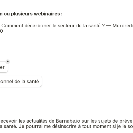
n ou plusieurs webinaires :
oxes field
: Comment décarboner le secteur de la santé ? — Mercredi 
30
*
e choice field
ier
onnel de la santé
oxes field
ecevoir les actualités de Barnabe.io sur les sujets de préven