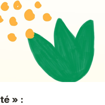
é » : 