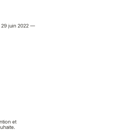
29 juin 2022 — 
tion et 
éducation à la santé. Je pourrai me désinscrire à tout moment si je le souhaite. 