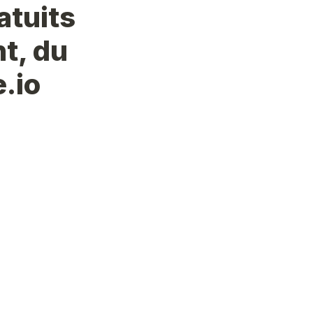
tuits 
t, du 
.io